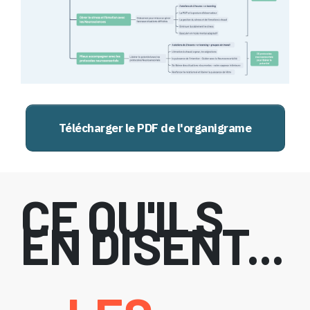
Télécharger le PDF de l'organigrame
CE QU'ILS
EN DISENT...